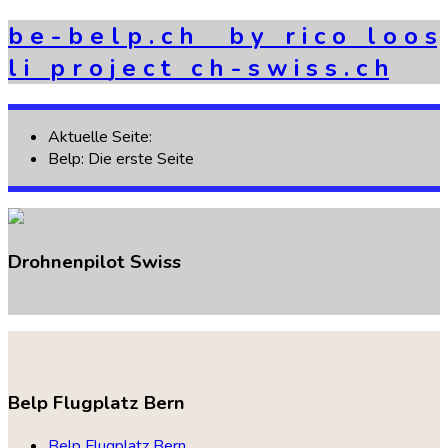
b
e
-
b
e
l
p
.
c
h
b
y
r
i
c
o
l
o
o
s
l
i
p
r
o
j
e
c
t
c
h
-
s
w
i
s
s
.
c
h
Aktuelle Seite:
Belp: Die erste Seite
Drohnenpilot
Swiss
Belp
Flugplatz
Bern
Belp Flugplatz Bern