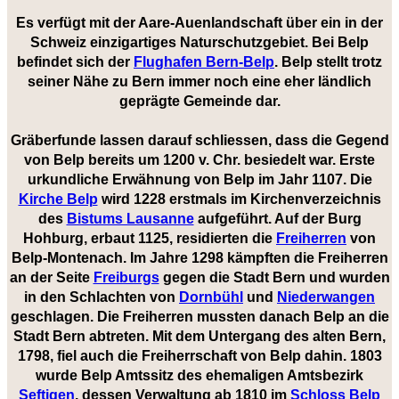
Es verfügt mit der Aare-Auenlandschaft über ein in der
Schweiz einzigartiges Naturschutzgebiet. Bei Belp
befindet sich der
Flughafen Bern-Belp
. Belp stellt trotz
seiner Nähe zu Bern immer noch eine eher ländlich
geprägte Gemeinde dar.
Gräberfunde lassen darauf schliessen, dass die Gegend
von Belp bereits um 1200 v. Chr. besiedelt war. Erste
urkundliche Erwähnung von Belp im Jahr 1107. Die
Kirche Belp
wird 1228 erstmals im Kirchenverzeichnis
des
Bistums Lausanne
aufgeführt. Auf der Burg
Hohburg, erbaut 1125, residierten die
Freiherren
von
Belp-Montenach. Im Jahre 1298 kämpften die Freiherren
an der Seite
Freiburgs
gegen die Stadt Bern und wurden
in den Schlachten von
Dornbühl
und
Niederwangen
geschlagen. Die Freiherren mussten danach Belp an die
Stadt Bern abtreten. Mit dem Untergang des alten Bern,
1798, fiel auch die Freiherrschaft von Belp dahin. 1803
wurde Belp Amtssitz des ehemaligen Amtsbezirk
Seftigen
, dessen Verwaltung ab 1810 im
Schloss Belp